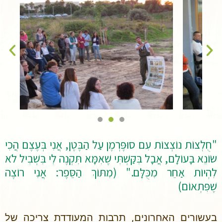
"חֻלְצוֹת נוֹצְצוֹת עִם סוּפֶּרְמֶן עַל הַבֶּטֶן, אֲנִי בְּעֶצֶם הֲכִי
שׂוֹנֵא בָּעוֹלָם, אֲבָל בִּקַּשְׁתִּי שֶׁאִמָּא תִּקְנֶה לִי בִּשְׁבִיל לֹא
לִהְיוֹת אַחֵר מִכֻּלָּם." (מִתּוֹךְ הַסֵּפֶר: אֲנִי רוֹצֶה
שֶׁפִּתְאוֹם)
בעשורים האחרונים, תרבות המעודדת צריכה של