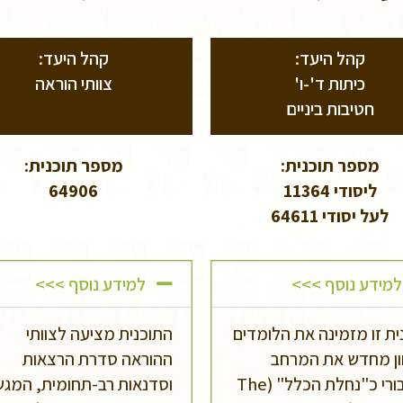
קהל היעד:
קהל היעד:
כיתות ד'-ו'
צוותי הוראה
חטיבות ביניים
מספר תוכנית:
מספר תוכנית:
ליסודי 11364
64906
לעל יסודי 64611
למידע נוסף >>>
למידע נוסף >>>
ית זו מזמינה את הלומדים
התוכנית מציעה לצוותי
ן מחדש את המרחב
ההוראה סדרת הרצאות
הציבורי כ"נחלת הכלל" (The
וסדנאות רב-תחומית, המג