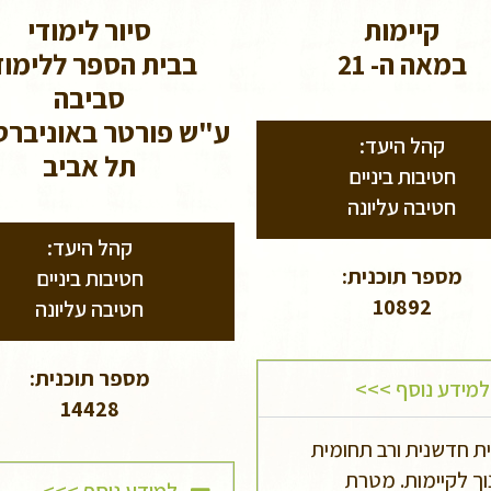
קיימות
סיור לימודי
במאה ה- 21
בבית הספר ללימוד
סביבה
ע"ש פורטר באוניברס
קהל היעד:
תל אביב
חטיבות ביניים
חטיבה עליונה
קהל היעד:
מספר תוכנית:
חטיבות ביניים
10892
חטיבה עליונה
מספר תוכנית:
למידע נוסף >>>
14428
ת חדשנית ורב תחומית
וך לקיימות. מטרת