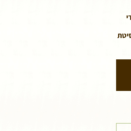
י
יטת