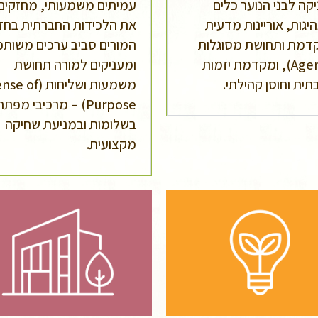
קה לבני הנוער כלים
עמיתים משמעותי, מחזקים
יגות, אוריינות מדעית
את הלכידות החברתית בחד
מת ותחושת מסוגלות
המורים סביב ערכים משותפ
(Agency), ומקדמת יזמות
ומעניקים למורה תחושת
תית וחוסן קהילתי.
משמעות ושליחות (of
Purpose) – מרכיבי מפתח
בשלומות ובמניעת שחיקה
מקצועית.