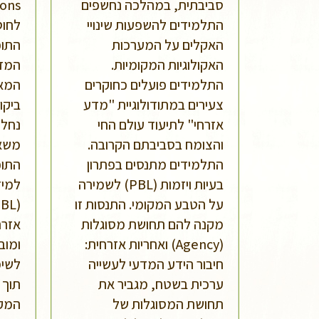
סביבתית, במהלכה נחשפים
התלמידים להשפעות שינויי
לחוס
האקלים על המערכות
התוכ
האקולוגיות המקומיות.
המדע
התלמידים פועלים כחוקרים
צעירים במתודולוגיית "מדע
ביקו
אזרחי" לתיעוד עולם החי
נחלת
והצומח בסביבתם הקרובה.
משאב
התלמידים מתנסים בפתרון
התוכ
בעיות ויזמות (PBL) לשמירה
למיד
על הטבע המקומי. התנסות זו
מקנה להם תחושת מסוגלות
אזרח
(Agency) ואחריות אזרחית:
ומוב
חיבור הידע המדעי לעשייה
לשימ
ערכית בשטח, מגביר את
תוך 
תחושת המסוגלות של
המקו