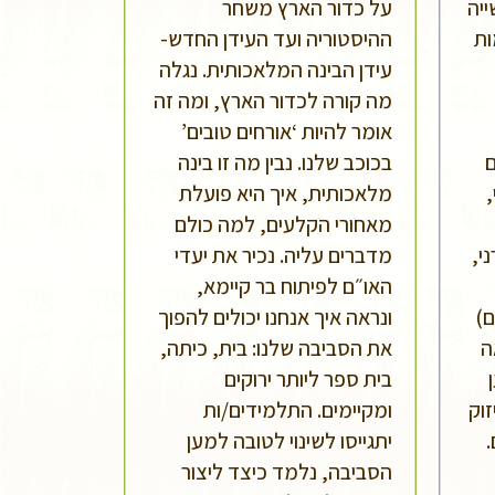
ייה
על כדור הארץ משחר
ות
ההיסטוריה ועד העידן החדש-
עידן הבינה המלאכותית. נגלה
מה קורה לכדור הארץ, ומה זה
אומר להיות ‘אורחים טובים’
ם
בכוכב שלנו. נבין מה זו בינה
מלאכותית, איך היא פועלת
מאחורי הקלעים, למה כולם
י,
מדברים עליה. נכיר את יעדי
האו״ם לפיתוח בר קיימא,
ם)
ונראה איך אנחנו יכולים להפוך
ה
את הסביבה שלנו: בית, כיתה,
בית ספר ליותר ירוקים
וק
ומקיימים. התלמידים/ות
יתגייסו לשינוי לטובה למען
הסביבה, נלמד כיצד ליצור