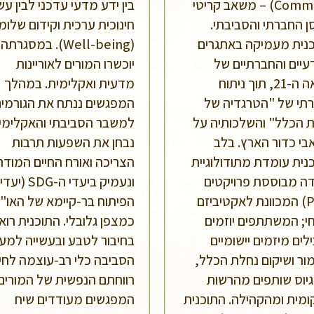
Commons) – משאב קריטי
בין ידע מדעי עדכני לבין עש
ן החברתי והסביבתי.
חינוכית ערכית וקידום שלומ
נית מעמיקה באתגרים
(Well-being). במסגרתה
יים והחברתיים של
יוכשרו המורים לאוריינות
המאה ה-21, תוך ניתוח
מדעית ואקלימית. במהלך
רתי של "הטרגדיה של
המפגשים ננתח את הגורמי
 הכלל" והשלכותיה על
למשבר הסביבתי והאקלימי,
י כדור הארץ. בלב
נבחן את השפעות תרבות
נית עומדת מתודולוגיית
הצריכה ואורח החיים המודרנ
ה מבוססת פרויקטים
ונעמיק ביעדי ה-SDG (יעדי
(PBL) המכוונת לאקטיביזם
הפיתוח בר-קיימא של האו"
י; המשתתפים יוזמים
כמצפן גלובלי. התוכנית רוא
ילים מיזמים יישומיים
בחיבור לטבע ובעשייה למען
ור ושיקום נחלת הכלל,
הסביבה כלי רב-עוצמה לחיז
גיוס שותפים מהרשות
רווחתם הנפשית של המורים.
מית ומהקהילה. התוכנית
המפגשים מעודדים שיח