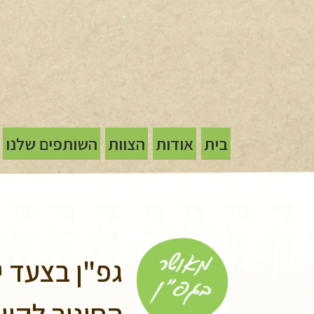
בית
אודות
הצוות
השותפים שלנו
גפ"ן בצעד י