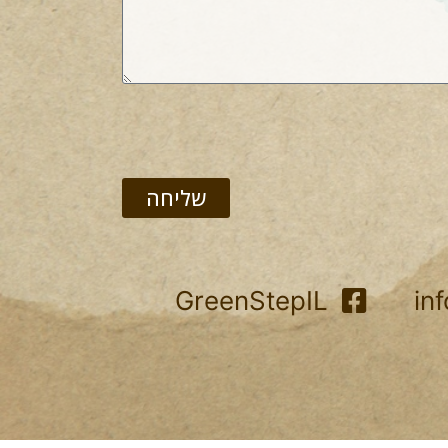
שליחה
GreenStepIL
in