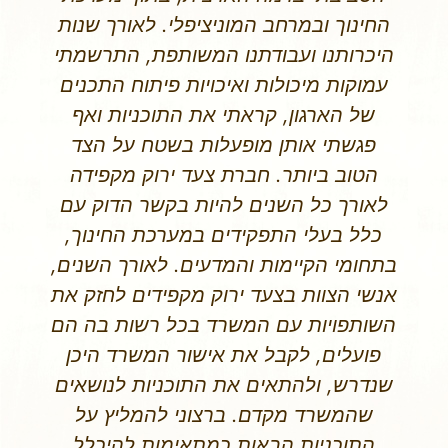
שהתוכנית שתפותח תהיה מותאמת גם
ללמידה מרחוק נוכח התקופה בה פעלנו.
התכנית שפותחה עוסקת בהיווצרות
המשבר הסביבתי, העמקה בשינויי
האקלים והשלכותיהם, סקירה רב תחומית
של הקיימות מנקודות מבט שונות-
בריאות, מגוון המינים, משבר החומר
ותרבות הצריכה, טביעת הרגל האקולוגית,
מים וטכנולוגיה, אנרגיה ואקלים,
אקטיביזם סביבתי ומקצועות העתיד
בראיה סביבתית. משנת תשפ"א ועד
היום, לאורך עבודתנו המשותפת,
התרשמתי עמוקות מיכולות ואיכויות
פיתוח התכנים של הארגון, קראתי את
התוכנית ואף פגשתי אותן מופעלות בשטח