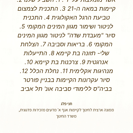
ולהפעלה והדרכה של תוכניות אלה. להלן
התוכניות שנכתבו ומופעלות על 'צעד ירוק'
אשר מומלצות על ידי: 1. תוכנית "קיימות
במאה ה-21"- תכנית לתלמידים
והשתלמות מקצועית 30 שעות למורים.
2. סיור עקרונות הקיימות בביה"ס ללימודי
סביבה ע"ש פורטר, אונ' תל אביב, לסגלי
הוראה ולתלמידים
דפנה אלון
מנהלת מחלקת אורטוב, רשת אורט