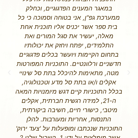
בבתי הספר של רשת אורט על הצד הטוב
ביותר. התכנית פעלה ופועלות ביותר
מ-20 בתי ספר ברשת אורט. נדב גופר
מנכ"ל החברה, והצוות שאיתו, העבירו
לסגלים המקצועיים של רשת אורט
הכשרות מקצועיות להעברת והפעלת
התוכנית שפותחה, וכמו כן העבירו
לצוותים סיורים בביה"ס ללימודי סביבה
ע"ש פורטר של אוניברסיטת תל אביב
בנושא עקרונות הקיימות. ההכשרות
והסיורים שהועברו, זכו לשבחים רבים
ולמשובים מפרגנים מהצוותים שהשתתפו.
ברצוני להמליץ על צעד ירוק כ-גוף מקצועי
ואיכותי, לפיתוח תוכניות לימוד בתחומי
החינוך הסביבתי וחינוך לקיימות,